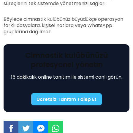
süreçlerini tek sistemde yönetmenizi sağlar.
Böylece cimnastik kulübünüz büyüdükçe operasyon
farklı dosyalara, kişisel notlara veya WhatsApp
gruplarına dağılmaz.
Cimnastik kulübünüzü
profesyonel yönetin
15 dakikalık online tanıtım ile sistemi canlı görün.
Ücretsiz Tanıtım Talep Et
Cimnastik
Cimnastik
Cimnastik
Cimnastik
Kulübü
Kulübü
Kulübü
Kulübü