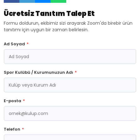
Yönetim
Yönetim
Yönetim
Yönetim
Programı
Programı
Programı
Programı
Ücretsiz Tanıtım Talep Et
Nasıl
Nasıl
Nasıl
Nasıl
Olmalı?
Olmalı?
Olmalı?
Olmalı?
Formu doldurun, ekibimiz sizi arayarak Zoom'da birebir ürün
Özellikler
Özellikler
Özellikler
Özellikler
tanıtımı için uygun bir zaman belirlesin.
ve
ve
ve
ve
Kriterler
Kriterler
Kriterler
Kriterler
Ad Soyad
*
Spor Kulübü / Kurumunuzun Adı
*
E-posta
*
Telefon
*