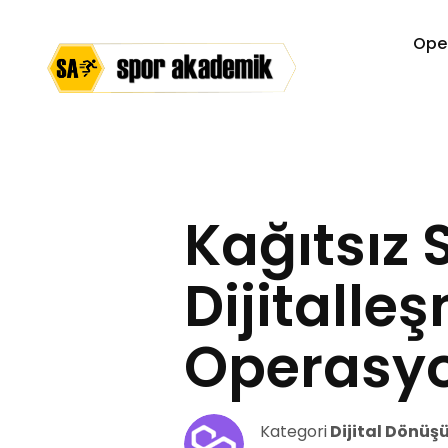
Ope
Kağıtsız 
Dijitalle
Operasyo
Kategori
Dijital Dönü