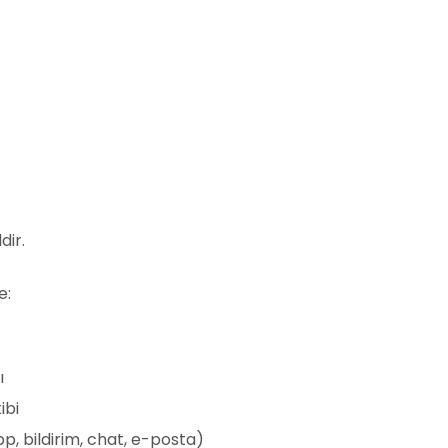
dir.
e:
ı
ibi
p, bildirim, chat, e-posta)