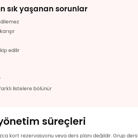
en sık yaşanan sorunlar
 edilemez
karışır
ip edilir
r
arklı listelere bölünür
yönetim süreçleri
ca kort rezervasyonu veya ders planı değildir. Grup dersle