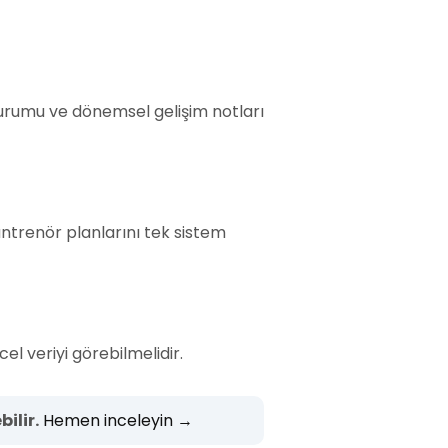
durumu ve dönemsel gelişim notları
antrenör planlarını tek sistem
el veriyi görebilmelidir.
ilir.
Hemen inceleyin →