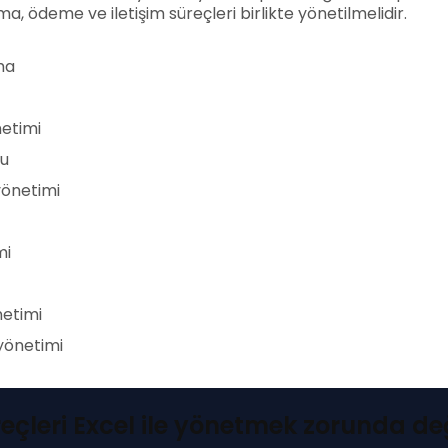
a, ödeme ve iletişim süreçleri birlikte yönetilmelidir.
ma
etimi
u
yönetimi
mi
etimi
 yönetimi
eçleri Excel ile yönetmek zorunda değ