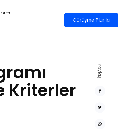
form
Görüşme Planla
ogramı
Paylaş
 Kriterler