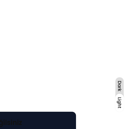
Dark
Light
Light
ilsiniz