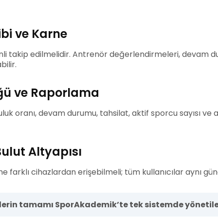
ibi ve Karne
enli takip edilmelidir. Antrenör değerlendirmeleri, devam 
ilir.
üğü ve Raporlama
uluk oranı, devam durumu, tahsilat, aktif sporcu sayısı ve 
ulut Altyapısı
me farklı cihazlardan erişebilmeli; tüm kullanıcılar aynı günc
lerin tamamı SporAkademik’te tek sistemde yönetileb