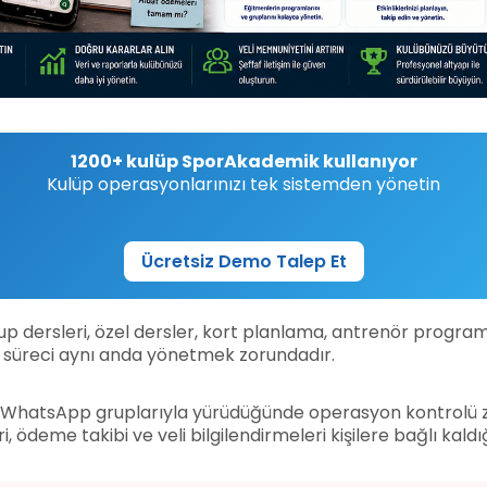
1200+ kulüp SporAkademik kullanıyor
Kulüp operasyonlarınızı tek sistemden yönetin
Ücretsiz Demo Talep Et
 grup dersleri, özel dersler, kort planlama, antrenör progr
çok süreci aynı anda yönetmek zorundadır.
ve WhatsApp gruplarıyla yürüdüğünde operasyon kontrolü zorl
ri, ödeme takibi ve veli bilgilendirmeleri kişilere bağlı ka