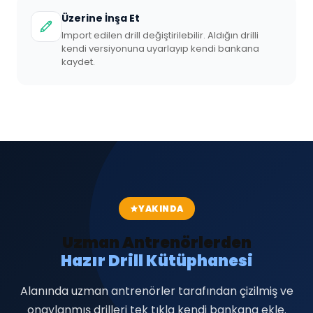
Üzerine İnşa Et
Import edilen drill değiştirilebilir. Aldığın drilli
kendi versiyonuna uyarlayıp kendi bankana
kaydet.
YAKINDA
Uzman Antrenörlerden
Hazır Drill Kütüphanesi
Alanında uzman antrenörler tarafından çizilmiş ve
onaylanmış drilleri tek tıkla kendi bankana ekle.