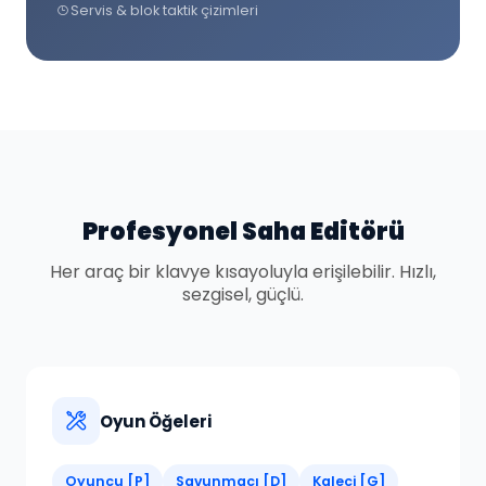
Servis & blok taktik çizimleri
Profesyonel Saha Editörü
Her araç bir klavye kısayoluyla erişilebilir. Hızlı,
sezgisel, güçlü.
Oyun Öğeleri
Oyuncu [P]
Savunmacı [D]
Kaleci [G]