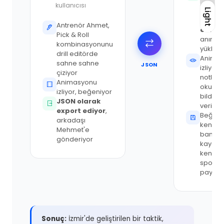
Mehme
kullanıcısı
JSON'
Light
Light
impor
Antrenör Ahmet,
ediyor
Pick & Roll
anında
kombinasyonunu
yükleni
drill editörde
Anima
sahne sahne
JSON
izliyor,
çiziyor
notların
Animasyonu
okuyor,
izliyor, beğeniyor
bildirim
JSON olarak
veriyor
export ediyor
,
Beğeni
arkadaşı
kendi dr
Mehmet'e
bankas
gönderiyor
kayded
kendi
sporcul
paylaşı
Sonuç:
İzmir'de geliştirilen bir taktik,