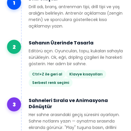
1
Drill adı, branş, antrenman tipi, drill tipi ve yaş
aralığını belirleyin. Antrenör açıklaması (zengin
metin) ve sporculara gösterilecek kısa
açıklamayı yazın.
Sahanın Üzerinde Tasarla
2
Editörü açın. Oyuncuları, topu, kukaları sahayla
sürükleyin. Ok, eğri, dripling çizgileri ile hareketi
gösterin. Her adım bir sahne.
Ctrl+Z ile geri al
Klavye kısayolları
Serbest renk seçimi
Sahneleri Sırala ve Animasyona
3
Dönüştür
Her sahne arasındaki geçiş süresini ayarlayın.
Sahne notlarını yazın — oynatma sırasında
ekranda görünür. "Play" tuşuna basın, drillini