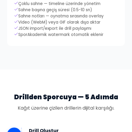
Çoklu sahne — timeline üzerinde yönetim
Sahne başına geçiş süresi (0.5-10 sn)
Sahne notları — oynatma sırasında overlay
Video (WebM) veya GIF olarak dışa aktar
JSON import/export ile drill paylaşımı
SporAkademik watermark otomatik eklenir
Drillden Sporcuya — 5 Adımda
Kağıt üzerine çizilen drillerin dijital karşılığı.
Drill Oluştur