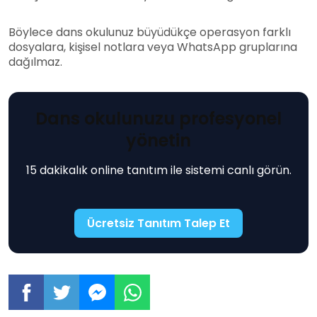
Böylece dans okulunuz büyüdükçe operasyon farklı
dosyalara, kişisel notlara veya WhatsApp gruplarına
dağılmaz.
Dans okulunuzu profesyonel
yönetin
15 dakikalık online tanıtım ile sistemi canlı görün.
Ücretsiz Tanıtım Talep Et
Dans
Dans
Dans
Dans
Okulu
Okulu
Okulu
Okulu
Yönetim
Yönetim
Yönetim
Yönetim