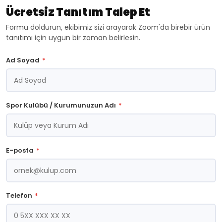
Programı
Programı
Programı
Programı
Ücretsiz Tanıtım Talep Et
Nasıl
Nasıl
Nasıl
Nasıl
Olmalı?
Olmalı?
Olmalı?
Olmalı?
Formu doldurun, ekibimiz sizi arayarak Zoom'da birebir ürün
Özellikler
Özellikler
Özellikler
Özellikler
tanıtımı için uygun bir zaman belirlesin.
ve
ve
ve
ve
Kriterler
Kriterler
Kriterler
Kriterler
Ad Soyad
*
Spor Kulübü / Kurumunuzun Adı
*
E-posta
*
Telefon
*