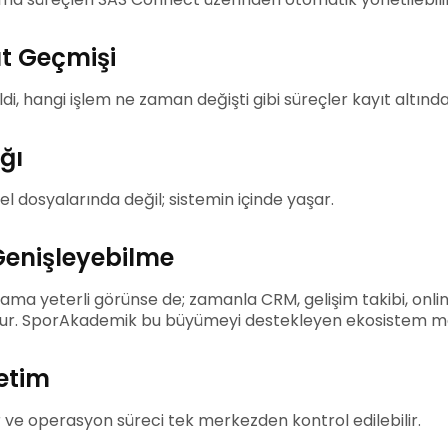
yıt Geçmişi
i, hangi işlem ne zaman değişti gibi süreçler kayıt altında 
ğı
cel dosyalarında değil; sistemin içinde yaşar.
Genişleyebilme
lama yeterli görünse de; zamanla CRM, gelişim takibi, on
uşur. SporAkademik bu büyümeyi destekleyen ekosistem man
etim
r ve operasyon süreci tek merkezden kontrol edilebilir.