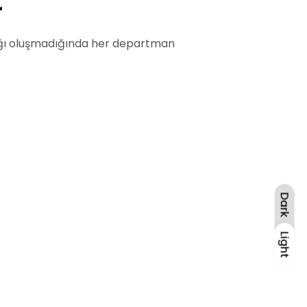
r
ntığı oluşmadığında her departman
Dark
Light
Light