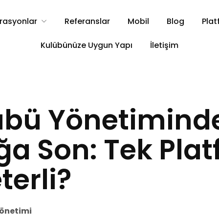
rasyonlar
Referanslar
Mobil
Blog
Plat
Kulübünüze Uygun Yapı
İletişim
übü Yönetimind
ğa Son: Tek Pla
erli?
önetimi