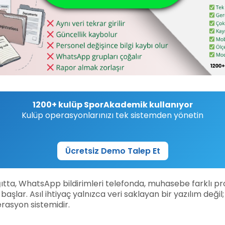
1200+ kulüp SporAkademik kullanıyor
Kulüp operasyonlarınızı tek sistemden yönetin
Ücretsiz Demo Talep Et
ağıtta, WhatsApp bildirimleri telefonda, muhasebe farklı
ar. Asıl ihtiyaç yalnızca veri saklayan bir yazılım değil; 
erasyon sistemidir.