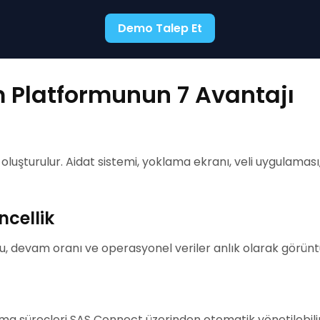
Demo Talep Et
 Platformunun 7 Avantajı
 oluşturulur. Aidat sistemi, yoklama ekranı, veli uygulamas
ncellik
mu, devam oranı ve operasyonel veriler anlık olarak görüntü
tma süreçleri SAS Connect üzerinden otomatik yönetilebilir