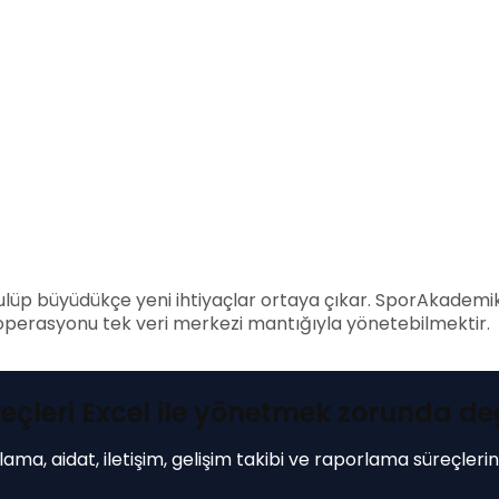
Kulüp büyüdükçe yeni ihtiyaçlar ortaya çıkar. SporAkademi
perasyonu tek veri merkezi mantığıyla yönetebilmektir.
eçleri Excel ile yönetmek zorunda değ
ama, aidat, iletişim, gelişim takibi ve raporlama süreçleri