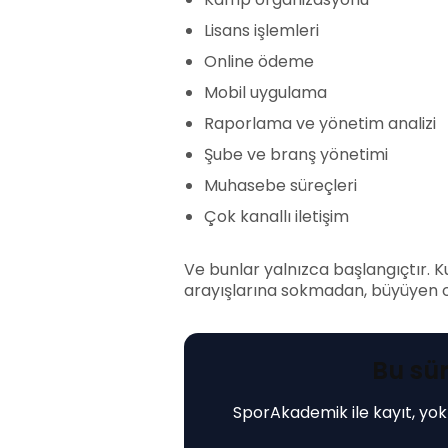
Lisans işlemleri
Online ödeme
Mobil uygulama
Raporlama ve yönetim analizi
Şube ve branş yönetimi
Muhasebe süreçleri
Çok kanallı iletişim
Ve bunlar yalnızca başlangıçtır. 
arayışlarına sokmadan, büyüyen o
Bu sür
SporAkademik ile kayıt, yokl