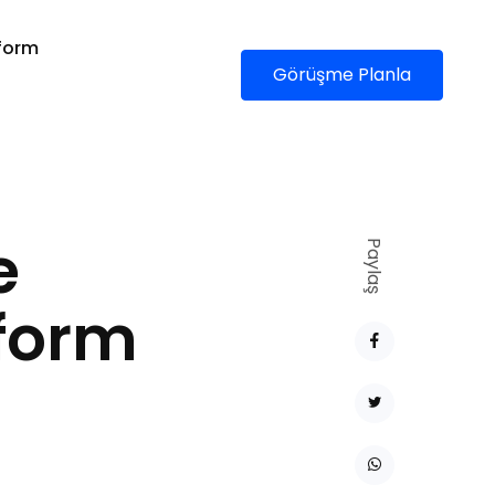
form
Görüşme Planla
e
Paylaş
tform